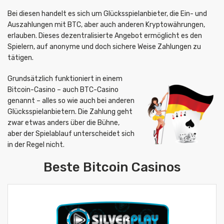
Bei diesen handelt es sich um Glücksspielanbieter, die Ein- und
Auszahlungen mit BTC, aber auch anderen Kryptowährungen,
erlauben. Dieses dezentralisierte Angebot ermöglicht es den
Spielern, auf anonyme und doch sichere Weise Zahlungen zu
tätigen.
Grundsätzlich funktioniert in einem
Bitcoin-Casino – auch BTC-Casino
genannt – alles so wie auch bei anderen
Glücksspielanbietern. Die Zahlung geht
zwar etwas anders über die Bühne,
aber der Spielablauf unterscheidet sich
in der Regel nicht.
Beste Bitcoin Casinos