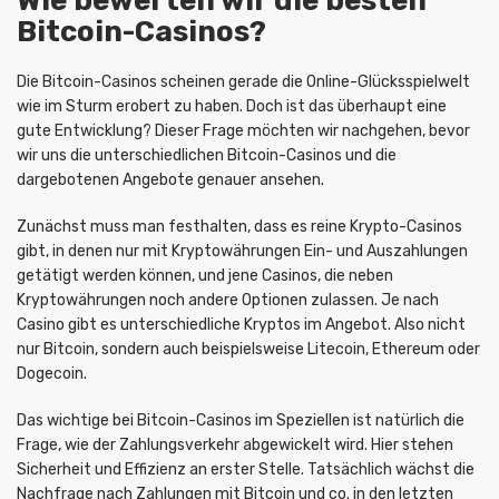
Wie bewerten wir die besten
Bitcoin-Casinos?
Die Bitcoin-Casinos scheinen gerade die Online-Glücksspielwelt
wie im Sturm erobert zu haben. Doch ist das überhaupt eine
gute Entwicklung? Dieser Frage möchten wir nachgehen, bevor
wir uns die unterschiedlichen Bitcoin-Casinos und die
dargebotenen Angebote genauer ansehen.
Zunächst muss man festhalten, dass es reine Krypto-Casinos
gibt, in denen nur mit Kryptowährungen Ein- und Auszahlungen
getätigt werden können, und jene Casinos, die neben
Kryptowährungen noch andere Optionen zulassen. Je nach
Casino gibt es unterschiedliche Kryptos im Angebot. Also nicht
nur Bitcoin, sondern auch beispielsweise Litecoin, Ethereum oder
Dogecoin.
Das wichtige bei Bitcoin-Casinos im Speziellen ist natürlich die
Frage, wie der Zahlungsverkehr abgewickelt wird. Hier stehen
Sicherheit und Effizienz an erster Stelle. Tatsächlich wächst die
Nachfrage nach Zahlungen mit Bitcoin und co. in den letzten