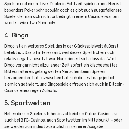
Spielern und einem Live-Dealer in Echtzeit spielen kann. Hier ist
besonders Poker sehr populär, doch es gibt auch ausgefallenere
Spiele, die man sich nicht unbedingt in einem Casino erwarten
würde – wie etwa Monopoly.
4. Bingo
Bingo ist ein weiteres Spiel, das in der Glücksspielwelt äußerst
beliebt ist. Das ist interessant, weil dieses Spiel früher noch
relativ negativ besetzt war. Man erinnert sich, dass das Wort
Bingo vor gar nicht allzu langer Zeit sofort ein klischeehaftes
Bild von älteren, gelangweilten Menschen beim Spielen
hervorgerufen hat. Inzwischen hat sich dieses Image jedoch
ziemlich geändert, und Bingospiele erfreuen sich auch in Bitcoin-
Casinos eines regen Zulaufs.
5. Sportwetten
Neben diesen Spielen stehen in zahlreichen Online-Casinos, so
auch bei BTC-Casinos, auch Sportwetten im Mittelpunkt – oder
sie werden zumindest zusätzlich in kleinerer Ausgabe