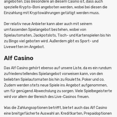
angeboten. Das Besondere an diesem Casino ist, dass auch
spezielle Krypto-Boni angeboten werden, wobei bei diesen die
Einzahlung mit Kryptowährungen getätigt werden muss.
Der relativ neue Anbieter kann aber auch mit seinem
umfassenden Spielangebot bestehen, wobei von
Spielautomaten, Jackpotslots, Tisch- und Kartenspielen bis hin
zu Bingo viel geboten wird. Außerdem gibt es Sport- und
Livewetten im Angebot.
Alf Casino
Das Alf Casino gehört ebenso auf unsere Liste, da es ein rundum
zufriedenstellendes Spielangebot vorweisen kann, von den
beliebten Spielautomaten bis hin zu Roulette, Poker und co.
Zudem werden stets neue Spiele ins Angebot aufgenommen,
um für genügend Abwechslung zu sorgen. Viele Spielbegeisterte
wird vor allem der Bereich des Live-Casinos freuen.
Was die Zahlungsoptionen betrifft, bietet auch das Alf Casino
eine breitgefächerte Auswahl an. Kreditkarten, Prepaidoptionen