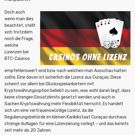
Doch auch
wenn man dies
beachtet, stellt
sich trotzdem
noch die Frage,
welche
Lizenzen bei
BTC-Casinos
empfehlenswert sind bzw. nach welchen man Ausschau halten
sollte. Eine davon ist sicherlich die Lizenz aus Curaçao. Diese
scheint vor allem bei Glücksspielanbietern mit
Kryptowährungsoption beliebt zu sein, was wohl daran liegt, dass
keine strengen Einsatzlimits gesetzt werden und auch in
Sachen Kryptowährung mehr Flexibilität herrscht. Es handelt
sich um eine vertrauenswürdige Lizenz, da die
Regulierungsbehörde im kleinen Karibikstaat Curaçao durchaus
strenge Auflagen für eine Lizenzierung vorlegt – und das bereits
seit mehr als 20 Jahren.