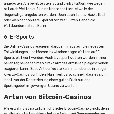
angeboten. Am beliebtesten ist und bleibt Fußball, weswegen
oft auch Wetten auf kleine Mannschaften, etwa in der
Regionalliga, angeboten werden. Doch auch Tennis, Basketball
oder weniger populäre Sportarten wie Surfen ziehen die
Wettkunden in ihren Bann.
6. E-Sports
Die Online-Casinos reagieren darüber hinaus auf die neuesten
Entwicklungen – so können inzwischen sogar Wetten auf E-
Sports platziert werden. Auch Livesportwetten werden immer
beliebter, bei denen man direkt auf das aktuelle Spielgeschehen
reagieren kann. Diese Art der Wette kann man ebenso in einigen
Krypto-Casinos vorfinden. Man merkt also schnell, dass es sich
lohnt, vor der Registrierung einen guten Blick auf das
Spielangebot im jeweiligen Casino zu werfen.
Arten von Bitcoin-Casinos
Wie erwähnt ist natürlich nicht jedes Bitcoin-Casino gleich, denn