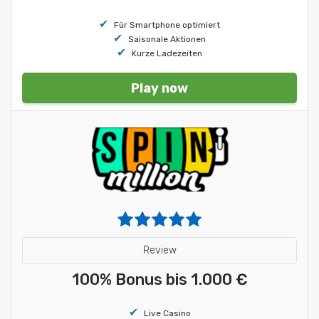
Für Smartphone optimiert
Saisonale Aktionen
Kurze Ladezeiten
Play now
Review
100% Bonus bis 1.000 €
Live Casino