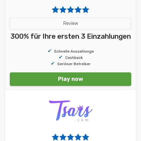
Review
300% für Ihre ersten 3 Einzahlungen
Schnelle Auszahlunge
Cashback
Seriöser Betreiber
Play now