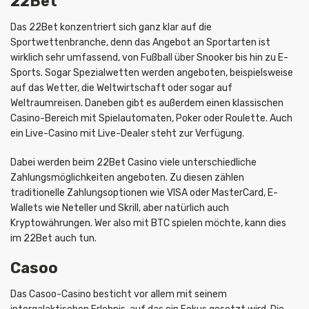
22Bet
Das 22Bet konzentriert sich ganz klar auf die
Sportwettenbranche, denn das Angebot an Sportarten ist
wirklich sehr umfassend, von Fußball über Snooker bis hin zu E-
Sports. Sogar Spezialwetten werden angeboten, beispielsweise
auf das Wetter, die Weltwirtschaft oder sogar auf
Weltraumreisen. Daneben gibt es außerdem einen klassischen
Casino-Bereich mit Spielautomaten, Poker oder Roulette. Auch
ein Live-Casino mit Live-Dealer steht zur Verfügung.
Dabei werden beim 22Bet Casino viele unterschiedliche
Zahlungsmöglichkeiten angeboten. Zu diesen zählen
traditionelle Zahlungsoptionen wie VISA oder MasterCard, E-
Wallets wie Neteller und Skrill, aber natürlich auch
Kryptowährungen. Wer also mit BTC spielen möchte, kann dies
im 22Bet auch tun.
Casoo
Das Casoo-Casino besticht vor allem mit seinem