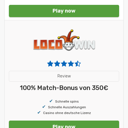
Play now
Review
100% Match-Bonus von 350€
Schnelle spins
Schnelle Auszahlungen
Casino ohne deutsche Lizenz
Play now