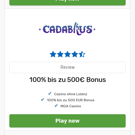
Review
100% bis zu 500€ Bonus
Casino ohne Lizenz
100% bis zu 500 EUR Bonus
MGA Casino
Play now