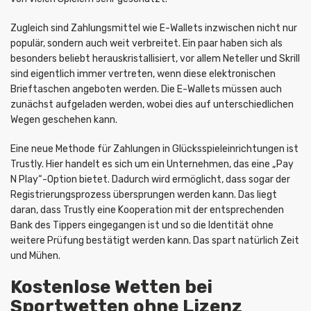
Zugleich sind Zahlungsmittel wie E-Wallets inzwischen nicht nur
populär, sondern auch weit verbreitet. Ein paar haben sich als
besonders beliebt herauskristallisiert, vor allem Neteller und Skrill
sind eigentlich immer vertreten, wenn diese elektronischen
Brieftaschen angeboten werden. Die E-Wallets müssen auch
zunächst aufgeladen werden, wobei dies auf unterschiedlichen
Wegen geschehen kann.
Eine neue Methode für Zahlungen in Glücksspieleinrichtungen ist
Trustly. Hier handelt es sich um ein Unternehmen, das eine „Pay
N Play“-Option bietet. Dadurch wird ermöglicht, dass sogar der
Registrierungsprozess übersprungen werden kann. Das liegt
daran, dass Trustly eine Kooperation mit der entsprechenden
Bank des Tippers eingegangen ist und so die Identität ohne
weitere Prüfung bestätigt werden kann. Das spart natürlich Zeit
und Mühen.
Kostenlose Wetten bei
Sportwetten ohne Lizenz