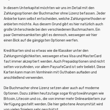
In diesem Unterkapitel möchten wir uns im Detail mit den
Zahlungsoptionen der Buchmacher ohne Lizenz befassen. Jeder
Anbieter kann selbst entscheiden, welche Zahlungsmethoden er
anbieten möchte. Aus diesem Grund gibt es hier natürlich auch
große Unterschiede bei den verschiedenen Buchmachern. Ein
paar Gemeinsamkeiten gibt es dennoch, weswegen wir hier
einen Bick auf die gängigsten Optionen werfen.
Kreditkarten sind so etwas wie die Klassiker unter den
Zahlungsmöglichkeiten, weswegen etwa Visa und MasterCard
fast immer akzeptiert werden. Auch Prepaidoptionen sind nicht
selten vorzufinden, vor allem PaysafeCard ist sehr beliebt. Diese
Karten kann man im Vornhinein mit Guthaben aufladen und
anschließend verwenden.
Die Buchmacher ohne Lizenz setzen aber auch auf moderne
Optionen. Dazu zählen heutzutage sogar Kryptowährungen wie
Bitcoin, Litecoin und co., die von immer mehr Onlineanbietern zur
Verfügung gestellt werden. Die hier gebotene Anonymität wird
von vielen Spielern sehr geschätzt.