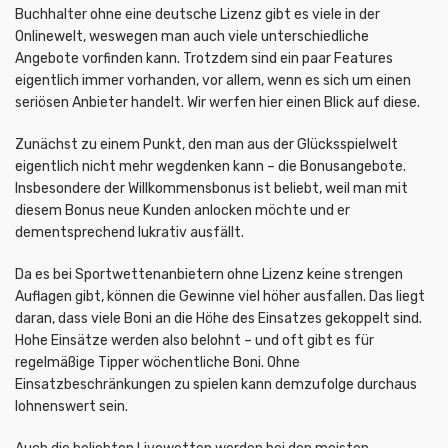
Buchhalter ohne eine deutsche Lizenz gibt es viele in der
Onlinewelt, weswegen man auch viele unterschiedliche
Angebote vorfinden kann. Trotzdem sind ein paar Features
eigentlich immer vorhanden, vor allem, wenn es sich um einen
seriösen Anbieter handelt. Wir werfen hier einen Blick auf diese.
Zunächst zu einem Punkt, den man aus der Glücksspielwelt
eigentlich nicht mehr wegdenken kann – die Bonusangebote.
Insbesondere der Willkommensbonus ist beliebt, weil man mit
diesem Bonus neue Kunden anlocken möchte und er
dementsprechend lukrativ ausfällt.
Da es bei Sportwettenanbietern ohne Lizenz keine strengen
Auflagen gibt, können die Gewinne viel höher ausfallen. Das liegt
daran, dass viele Boni an die Höhe des Einsatzes gekoppelt sind.
Hohe Einsätze werden also belohnt – und oft gibt es für
regelmäßige Tipper wöchentliche Boni. Ohne
Einsatzbeschränkungen zu spielen kann demzufolge durchaus
lohnenswert sein.