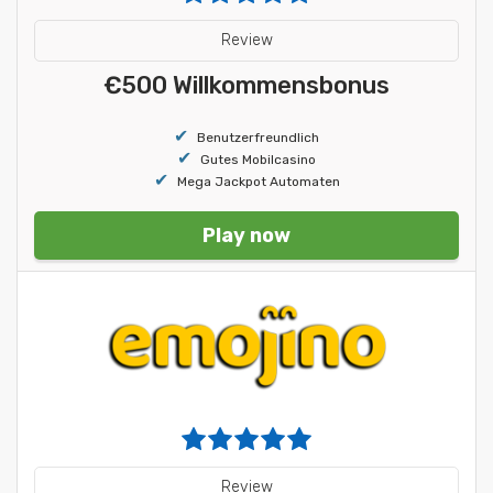
Review
€500 Willkommensbonus
Benutzerfreundlich
Gutes Mobilcasino
Mega Jackpot Automaten
Play now
Review