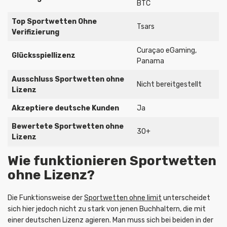
BTC
Top
Sportwetten
Ohne
Tsars
Verifizierung
Curaçao eGaming,
Glücksspiellizenz
Panama
Ausschluss
Sportwetten ohne
Nicht bereitgestellt
Lizenz
Akzeptiere deutsche Kunden
Ja
Bewertete
Sportwetten ohne
30+
Lizenz
Wie funktionieren Sportwetten
ohne Lizenz?
Die Funktionsweise der
Sportwetten ohne limit
unterscheidet
sich hier jedoch nicht zu stark von jenen Buchhaltern, die mit
einer deutschen Lizenz agieren. Man muss sich bei beiden in der