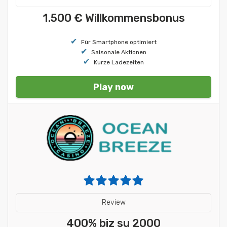
1.500 € Willkommensbonus
Für Smartphone optimiert
Saisonale Aktionen
Kurze Ladezeiten
Play now
Review
400% biz su 2000