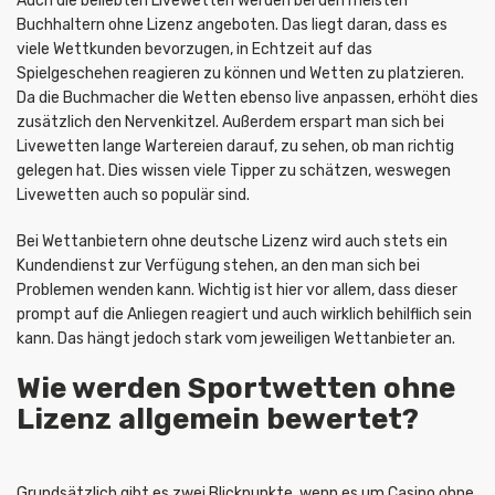
Auch die beliebten Livewetten werden bei den meisten
Buchhaltern ohne Lizenz angeboten. Das liegt daran, dass es
viele Wettkunden bevorzugen, in Echtzeit auf das
Spielgeschehen reagieren zu können und Wetten zu platzieren.
Da die Buchmacher die Wetten ebenso live anpassen, erhöht dies
zusätzlich den Nervenkitzel. Außerdem erspart man sich bei
Livewetten lange Wartereien darauf, zu sehen, ob man richtig
gelegen hat. Dies wissen viele Tipper zu schätzen, weswegen
Livewetten auch so populär sind.
Bei Wettanbietern ohne deutsche Lizenz wird auch stets ein
Kundendienst zur Verfügung stehen, an den man sich bei
Problemen wenden kann. Wichtig ist hier vor allem, dass dieser
prompt auf die Anliegen reagiert und auch wirklich behilflich sein
kann. Das hängt jedoch stark vom jeweiligen Wettanbieter an.
Wie werden Sportwetten ohne
Lizenz allgemein bewertet?
Grundsätzlich gibt es zwei Blickpunkte, wenn es um
Casino ohne