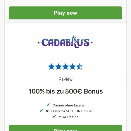
Play now
Review
100% bis zu 500€ Bonus
Casino ohne Lizenz
100% bis zu 500 EUR Bonus
MGA Casino