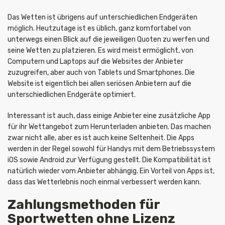
Das Wetten ist übrigens auf unterschiedlichen Endgeräten
möglich. Heutzutage ist es üblich, ganz komfortabel von
unterwegs einen Blick auf die jeweiligen Quoten zu werfen und
seine Wetten zu platzieren. Es wird meist ermöglicht, von
Computern und Laptops auf die Websites der Anbieter
zuzugreifen, aber auch von Tablets und Smartphones. Die
Website ist eigentlich bei allen seriösen Anbietern auf die
unterschiedlichen Endgeräte optimiert.
Interessant ist auch, dass einige Anbieter eine zusätzliche App
für ihr Wettangebot zum Herunterladen anbieten. Das machen
zwar nicht alle, aber es ist auch keine Seltenheit. Die Apps
werden in der Regel sowohl für Handys mit dem Betriebssystem
iOS sowie Android zur Verfügung gestellt. Die Kompatibilität ist
natürlich wieder vom Anbieter abhängig. Ein Vorteil von Apps ist,
dass das Wetterlebnis noch einmal verbessert werden kann.
Zahlungsmethoden für
Sportwetten ohne Lizenz